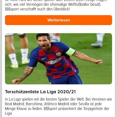
sich, wie viel Vermögen der ehemalige Weltfußballer besaß.
888sport verschafft euch den Überblick!
Weiterlesen
Torschützenliste La Liga 2020/21
In La Liga spielen mit die besten Spieler der Welt. Bei Vereinen wie
Real Madrid, Barcelona, Atlético Madrid oder Sevilla ist jede
Menge Klasse zu finden. 888sport präsentiert die Torjägerliste der
Liga.