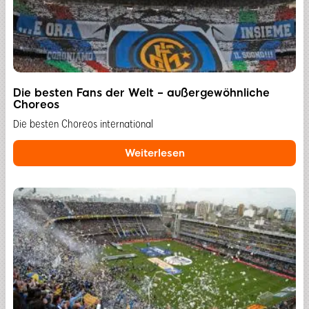
Die besten Fans der Welt – außergewöhnliche
Choreos
Die besten Choreos international
Weiterlesen