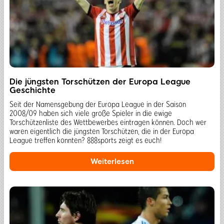
Die jüngsten Torschützen der Europa League
Geschichte
Seit der Namensgebung der Europa League in der Saison
2008/09 haben sich viele große Spieler in die ewige
Torschützenliste des Wettbewerbes eintragen können. Doch wer
waren eigentlich die jüngsten Torschützen, die in der Europa
League treffen konnten? 888sports zeigt es euch!
Weiterlesen