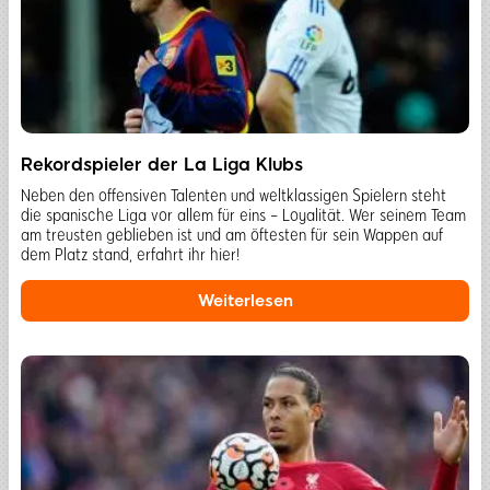
Rekordspieler der La Liga Klubs
Neben den offensiven Talenten und weltklassigen Spielern steht
die spanische Liga vor allem für eins – Loyalität. Wer seinem Team
am treusten geblieben ist und am öftesten für sein Wappen auf
dem Platz stand, erfahrt ihr hier!
Weiterlesen