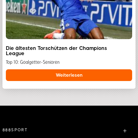
Die ältesten Torschützen der Champions
League
Top 10: Goalgetter-Senioren
Weiterlesen
888SPORT