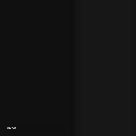
Impressum:
Copyright
2026.
06:58
Alle
Rechte