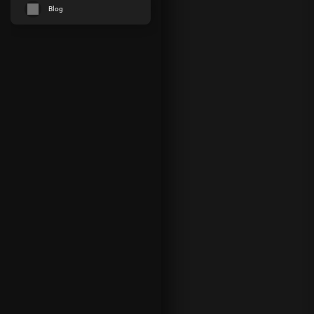
Blog
Mo. Aug. 17
1
X
Deportivo La Coruna
2.25
3.10
Elche
7:00nachm.
Mi. Aug. 19
1
X
Atletico Madrid
1.30
4.80
Malaga
7:00nachm.
Do. Aug. 20
1
X
Rayo Vallecano
2.00
3.00
Alaves
7:00nachm.
Fr. Aug. 21
1
X