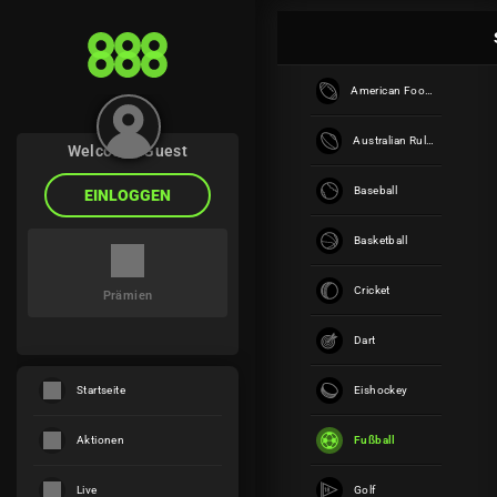
Wettschein
Spanish
REGISTRIE
American Football
La
Liga
0
AUSWAHLEN
0
MEINE WETTE
Quoten
Australian Rules
Welcome, Guest
Startseite
Fußbal
Einzelwetten
Kombiwet
Baseball
EINLOGGEN
SPIELE
LANGZEIT-WETTEN
Basketball
Ihre
Auswahlen
Spielresultat
Cricket
Prämien
werden
hier
Kombi-Boost
angezeigt.
Dart
für alle
AGB
Fußballspiele
Startseite
Eishockey
Sa. Aug. 15
1
X
Aktionen
Fußball
Alaves
2.37
2.70
Getafe
Live
Golf
5:30nachm.