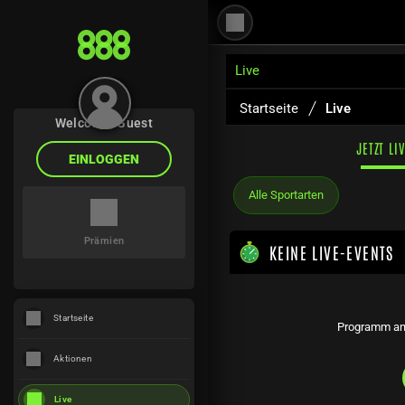
Live
Startseite
Live
Welcome, Guest
JETZT LI
EINLOGGEN
Alle Sportarten
Prämien
KEINE LIVE-EVENTS
Startseite
Programm ans
Aktionen
Live