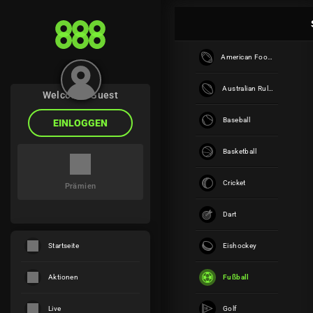
Wettschein
English
REGISTRIE
American Football
Premier
League
0
AUSWAHLEN
0
MEINE WETTE
Quoten
Australian Rules
Welcome, Guest
Startseite
Fußbal
Einzelwetten
Kombiwet
Baseball
EINLOGGEN
SPIELE
LANGZEIT-WETTEN
Basketball
Ihre
Auswahlen
Spielresultat
Cricket
Prämien
werden
hier
Fr. Aug. 21
1
X
angezeigt.
Dart
Arsenal
Startseite
Eishockey
1.16
7.50
Coventry
7:00nachm.
Aktionen
Fußball
Sa. Aug. 22
1
X
Live
Golf