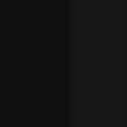
t ist die
Premier
League
mittlerw
eile das
zu
Hause
der
größten
Stars
und
Legend
en des
Weltfuß
balls
geword
en uns
somit
auch
populär
e beim