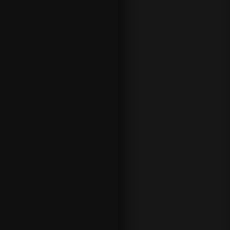
te
n
,
u
m
s
c
h
o
n
w
ä
h
re
n
d
d
er
P
a
rt
ie
a
u
f
d
a
s
E