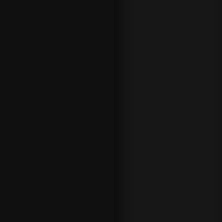
einer
Partie
wetten.
Unter
andere
m
stehen
Ihnen
folgend
e
Wettmä
rkte zur
Verfügu
ng:
Li
v
e-
W
et