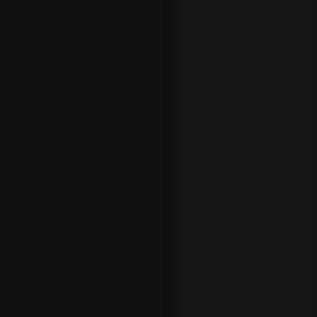
t warten
die
besten
Premier
League
Wetten
auf
Dich.
Wette
auf
jedes
Spiel
der
Saison
mit den
besten
Premier
League-
Quoten.
Seit