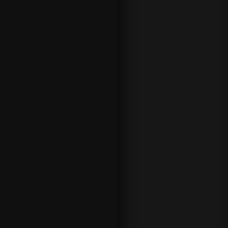
ons
League,
den
Kampf
um die
Europa
League
oder
gegen
den
Abstieg
in die
Champi
onship
geht –
in der
besten
Liga der
Welt ist
immer