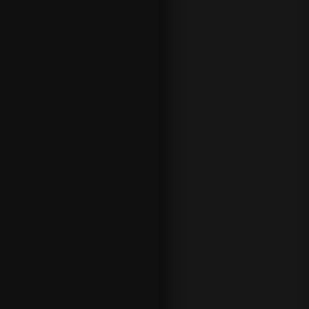
dieser
Top-
Liga
vertrete
n und
konnten
sich
schon
auf der
Liga-
Trophäe
verewig
en.
Jedes
Jahr
spielen
20
Teams