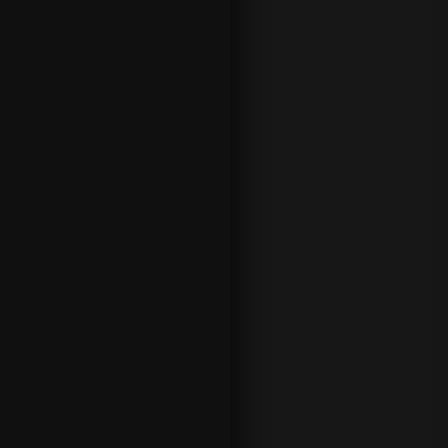
e
s
et
zt
w
er
d
e
n.
D
re
i-
W
e
g
e-
H
a
n
di
c
a
p
er
m
ö
gl
ic