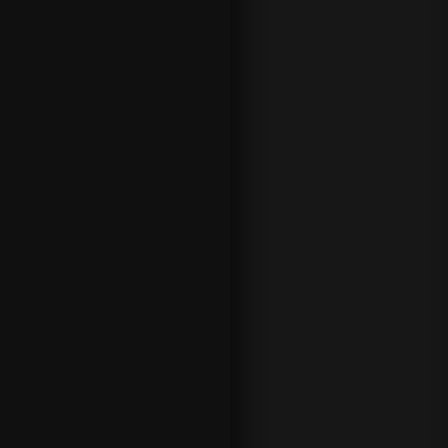
Events
und
besten
Wettbe
werben.
Außerd
em
finden
Sie hier
die
besten
Tipps
zu den
besten
Premier
League-
Quoten.
Wer
absahn
en