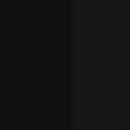
c
h
ü
tz
e
n
w
et
te
n
k
ö
n
n
e
n
n
a
t
ü
rli
c
h
a
u
c
h
g