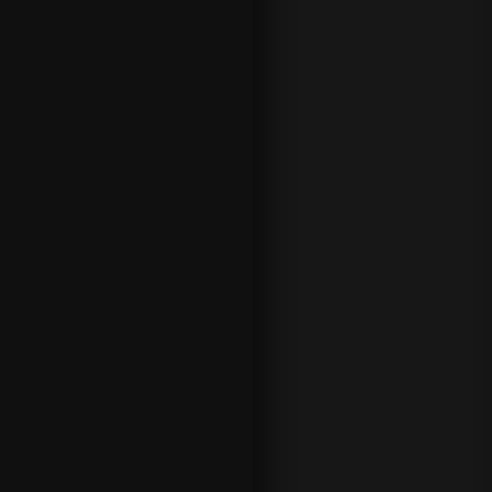
n
d
er
g
e
b
ni
s
u
n
d
n
o
c
h
m
e
h
r
z
u
s
et
z
e
n.
D
a