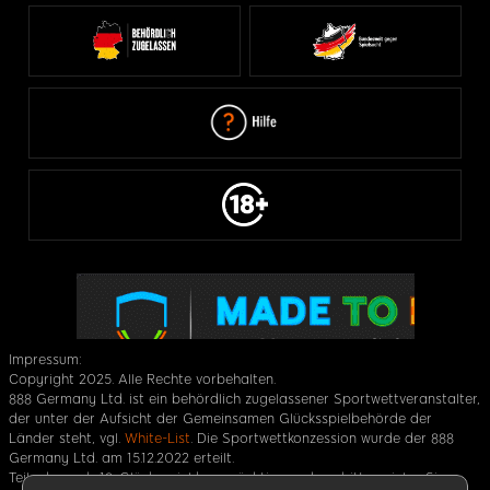
Impressum:
Copyright 2025. Alle Rechte vorbehalten.
888 Germany Ltd. ist ein behördlich zugelassener Sportwettveranstalter,
der unter der Aufsicht der Gemeinsamen Glücksspielbehörde der
Länder steht, vgl.
White-List
. Die Sportwettkonzession wurde der 888
Germany Ltd. am 15.12.2022 erteilt.
Teilnahme ab 18. Glücksspiel kann süchtig machen, bitte spielen Sie