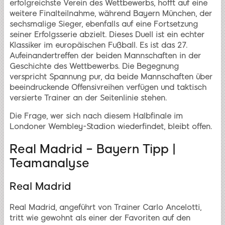
erfolgreichste Verein des Wettbewerbs, hofft auf eine
weitere Finalteilnahme, während Bayern München, der
sechsmalige Sieger, ebenfalls auf eine Fortsetzung
seiner Erfolgsserie abzielt. Dieses Duell ist ein echter
Klassiker im europäischen Fußball. Es ist das 27.
Aufeinandertreffen der beiden Mannschaften in der
Geschichte des Wettbewerbs. Die Begegnung
verspricht Spannung pur, da beide Mannschaften über
beeindruckende Offensivreihen verfügen und taktisch
versierte Trainer an der Seitenlinie stehen.
Die Frage, wer sich nach diesem Halbfinale im
Londoner Wembley-Stadion wiederfindet, bleibt offen.
Real Madrid – Bayern Tipp |
Teamanalyse
Real Madrid
Real Madrid, angeführt von Trainer Carlo Ancelotti,
tritt wie gewohnt als einer der Favoriten auf den