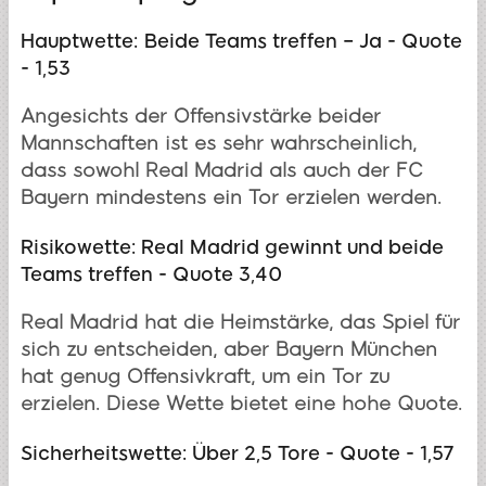
Hauptwette:
Beide Teams treffen – Ja - Quote
- 1,53
Angesichts der Offensivstärke beider
Mannschaften ist es sehr wahrscheinlich,
dass sowohl Real Madrid als auch der FC
Bayern mindestens ein Tor erzielen werden.
Risikowette: Real Madrid gewinnt und beide
Teams treffen - Quote 3,40
Real Madrid hat die Heimstärke, das Spiel für
sich zu entscheiden, aber Bayern München
hat genug Offensivkraft, um ein Tor zu
erzielen. Diese Wette bietet eine hohe Quote.
Sicherheitswette: Über 2,5 Tore - Quote - 1,57