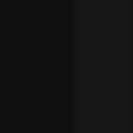
die NBA
die
Sportart
mit der
höchste
n
Punktza
hl, so
dass es
viele
Fälle
gibt, in
denen
die
Gesamt
zahl bis
zu +220
beträgt -
was
NBA
Wetten