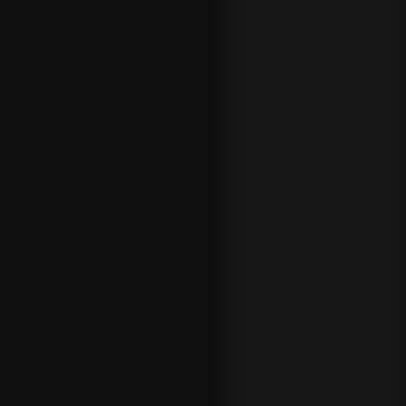
Wetten
sind im
Wesentl
ichen
ein
Spiel
innerhal
b eines
Spiels.
Bei der
Wette
auf das
erste
Viertel
wird
erneut
mit
einer
Handica
p Wette
gewette