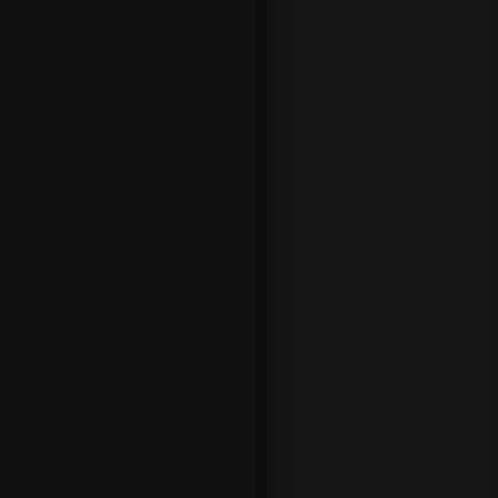
sind.
Viele
Fans
werden
sagen,
dass
Sportwe
tten
NBA ein
Handica
p
beinhalt
en, weil
die
Punktza
hlen
ziemlich
hoch
werden
können.