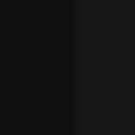
e
4
T
e
a
m
s
d
er
ei
g
e
n
e
n
Di
vi
si
o
n
(
1
6
S
pi
el
e)