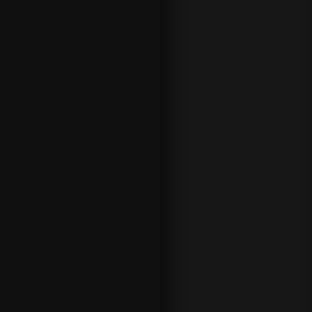
d
andere
im
Laufe
des
Spiels
besser
spielen.
Die NBA
eignet
sich
auch
sehr
gut, um
bei
den
Live
-
Wetten
auf die
Gesche