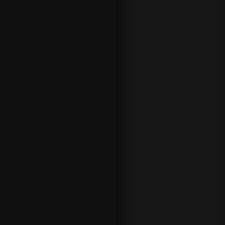
en. Die
Inspirati
on für
diese
Sportwe
tten
NBA
liegt in
der
Tatsach
e
begründ
et, dass
einige
Mannsc
haften
anfangs
sehr gut
spielen,
währen