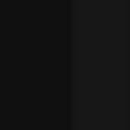
888spor
t, um
von
unseren
tollen
NBA
Quoten
zu
profitier
en.
Die NBA
Saison
findet
von
Oktober
bis Juni
statt.
Dabei
wird
zuerst