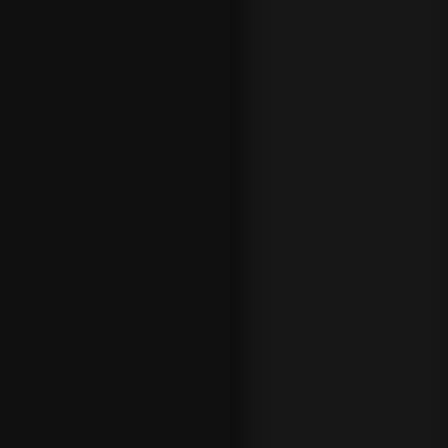
Teams
mit
nahezu
perfekt
en
Platzier
ungen
gegen
Teams
mit
niedrige
rem
Niveau
antreten
.
Du
kannst
auch
eine
Gesamt