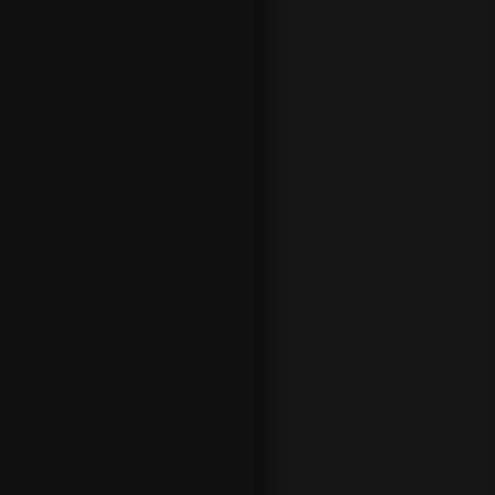
en zu
bleiben,
informie
ren wir
dich in
unseren
NBA
Tipps
über die
wichtig
sten
Gesche
hnisse
in der
besten
Basketb
allliga
der
Welt.
Dabei