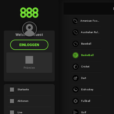
Wettschein
NBA
REGISTRIE
American Football
Quoten
0
AUSWAHLEN
0
MEINE WETTE
Australian Rules
Welcome, Guest
Startseite
Basket
Einzelwetten
Kombiwet
Baseball
EINLOGGEN
SPIELE
LANGZEIT-WETTEN
Basketball
Ihre
Auswahlen
Cricket
Prämien
werden
Bei diesem
hier
Wettkampf
angezeigt.
Dart
sind
derzeit
Startseite
Eishockey
keine
Events vor
Aktionen
Fußball
dem Spiel
zum
Live
Golf
Wetten