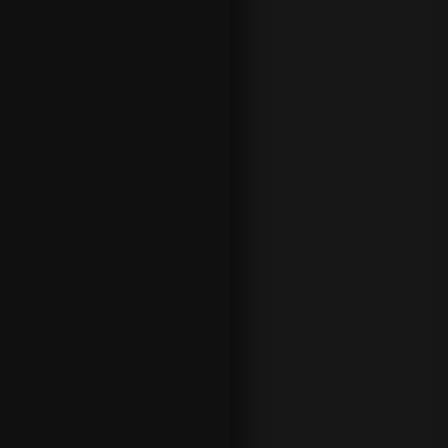
den
USA
sehr
lang
sind
und die
Liga
deshalb
in zwei
Confere
nces
mit
jeweils
vier
Division
s
eingetei
lt ist.
Der
Spielpla