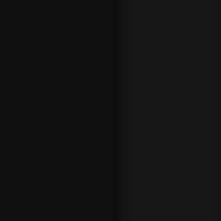
t. Die
Ausgan
gslage
für die
erste
Halbzeit
ist
ähnlich,
außer
dass
sie die
ersten
beiden
Viertel
(oder
die
Hälfte)
des
Spiels
abdeck