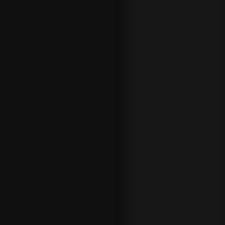
Teams
sowie
einem
kanadis
chen
Team.
Aufgrun
d ihrer
Beliebth
eit und
der
aufrege
nden
Highligh
ts
nutzen
viele
NBA-
Wettfan
s