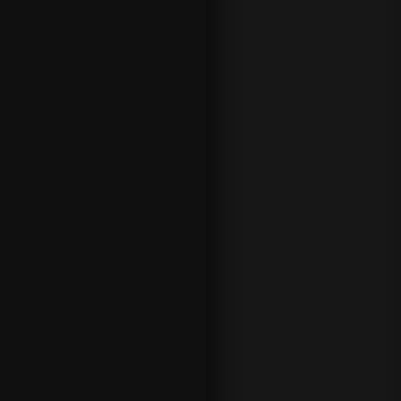
auf der
Grundla
ge von
Vorhers
agen
darüber,
wer
gewinn
en wird,
festgele
gt
werden.
Moneyli
ne-
Wetten
können
von
Bedeutu
ng sein,
wenn