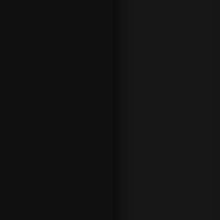
d
er
e
n
C
o
n
fe
re
n
c
e
(
3
0
S
pi
el
e)
J
e
w
ei
ls
3
o
d
er