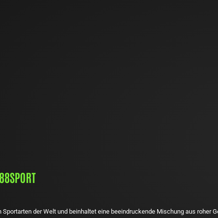
888SPORT
en Sportarten der Welt und beinhaltet eine beeindruckende Mischung aus roher Ge