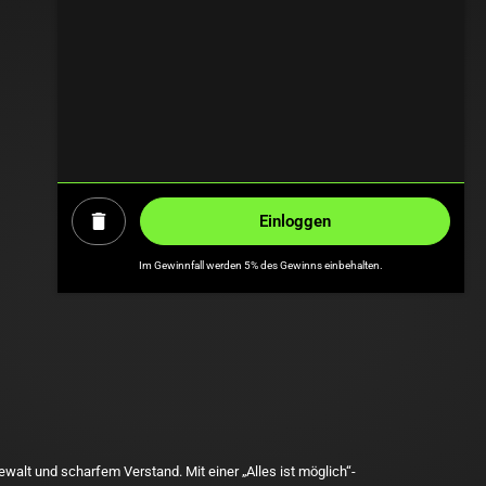
Einloggen
Im Gewinnfall werden 5% des Gewinns einbehalten.
walt und scharfem Verstand. Mit einer „Alles ist möglich“-