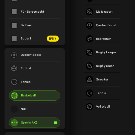
verfügbar.
Für Sie gemacht
Motorsport
Quoten Boost
BetFeed
TIPPEN
Super 8
Radrennen
Einloggen
Rugby League
Im
Quoten-Boost
Gewinnfall
werden
5%
Rugby Union
des
Fußball
Gewinns
einbehalten.
Snooker
Tennis
Tennis
Basketball
Volleyball
BASK
NOP
ETBA
Sports A-Z
LL