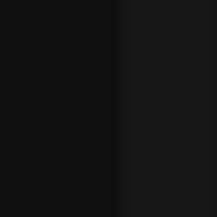
die
meisten
Sportbe
geistert
en sind
die
Ranglist
e und
die
Eurolea
gue
Wettqu
oten.
EUROLE
AGUE –
EIN
WELTW
EIT
AUSGE
STRAHL