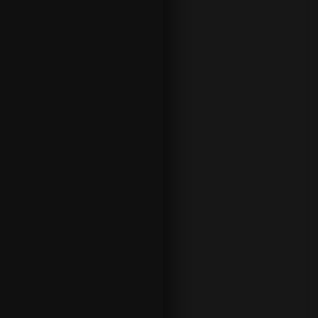
Diejenig
en, die
auf
Basketb
all
wetten
,
können
den
Nervenk
itzel
erleben,
wenn
sie ihre
Wette
gewinn
en, und
die
absolut
e
Freude,
wenn