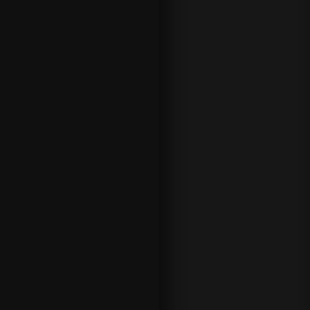
sie
zusehe
n, wie
ihr
Liebling
steam
eine
Trophäe
mit
nach
Hause
nimmt.
SPANN
UNG
GARAN
TIERT:
DAS
EUROLE
AGUE