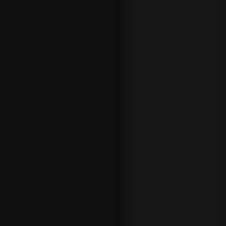
ÄRKTEN
BEI
888SP
ORT
Verschi
edene
Arten
von
Wetten
sind
verfügb
ar, wenn
Sie auf
Basketb
all
wetten.
Die
beliebte
ste
Wette