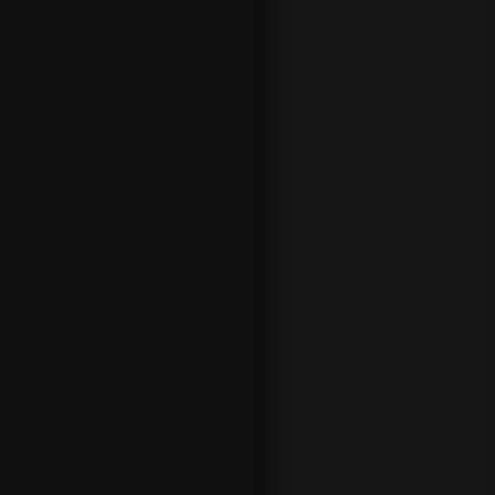
oder
kleiner
als eine
Schwell
enzahl
sind.
Live
Wetten
sind
eine
weitere
attraktiv
e Option
für
Basketb
all
Wetten.
Weitere
Basketb