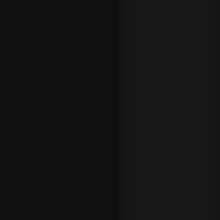
Wetten
mit
großem
Gewinn
potenzi
al zu
platzier
en.
888spor
t bietet
mehr
als nur
eine
Möglich
keit, auf
Eurolea
gue zu
wetten;
mit