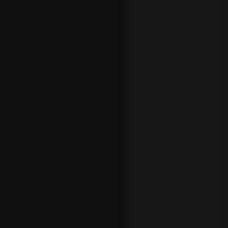
und
ganz
Europa
steht
vor dem
Finale
der
Meister
schaft.
Die
Wettakt
ivität
auf der
Eurolea
gue ist
enorm,
wenn
die
Meister
schaft