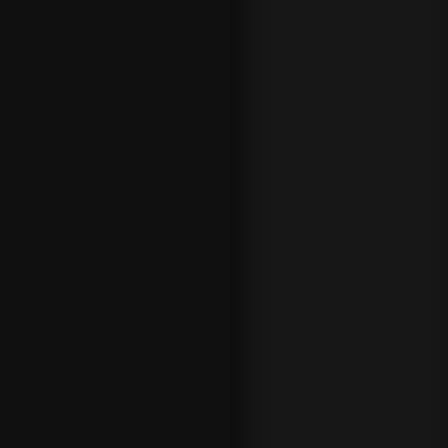
VIERTE
LFINAL
E
Wie bei
allen
Sportart
en sorgt
das
Viertelfi
nale am
Ende
jeder
Saison
für die
größte
Spannu
ng. Die
Welt ist
sportlic
h
gesinnt