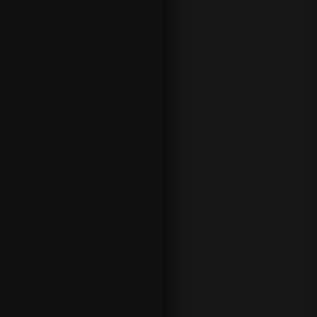
der
Gesamt
punkte
des
Spiels
gesetzt.
Normal
erweise
setzt
der
Wetten
de
darauf,
dass
die
Gesamt
punkte
im Spiel
entwed
er
größer