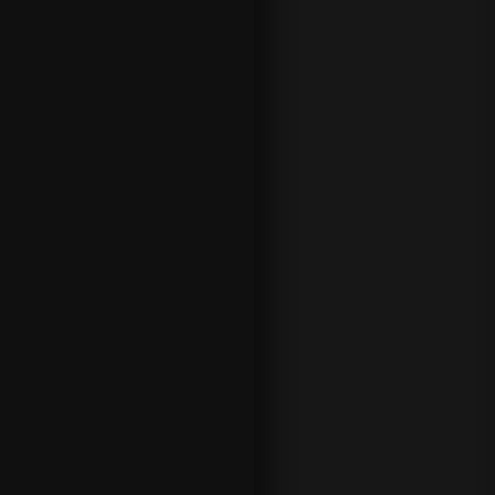
Handica
pwetten
sind in
der
Regel
der
richtige
Weg,
wenn
ein
Blowout
erwartet
wird.
Die
Handica
p-
Buchma
cher
werten