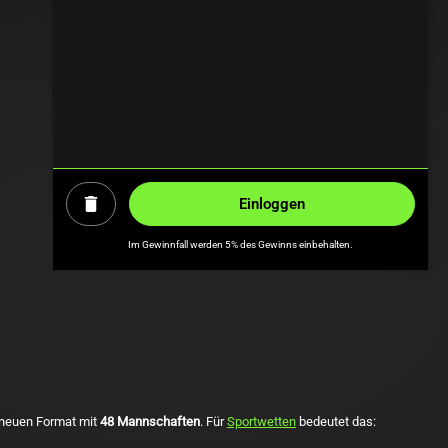
Einloggen
Im Gewinnfall werden 5% des Gewinns einbehalten.
 neuen Format mit
48 Mannschaften
. Für
Sportwetten
bedeutet das: