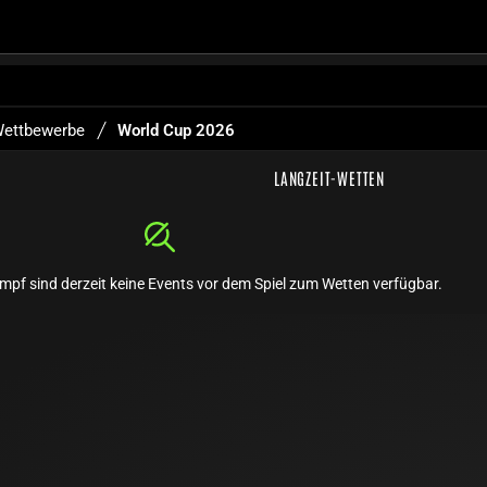
ettbewerbe
World Cup 2026
LANGZEIT-WETTEN
mpf sind derzeit keine Events vor dem Spiel zum Wetten verfügbar.