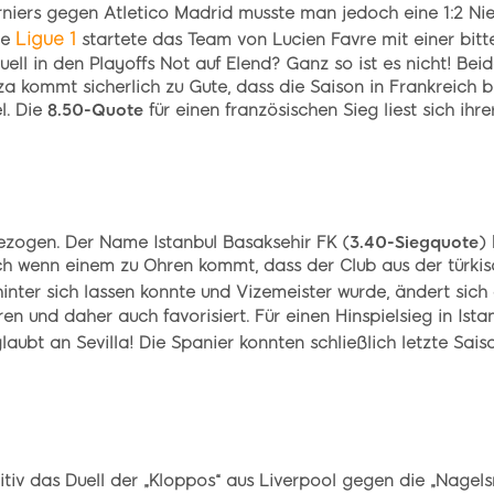
rniers gegen Atletico Madrid musste man jedoch eine 1:2 N
Ligue 1
ie
startete das Team von Lucien Favre mit einer bitte
m Duell in den Playoffs Not auf Elend? Ganz so ist es nicht! 
zza kommt sicherlich zu Gute, dass die Saison in Frankreich 
l. Die
8.50-Quote
für einen französischen Sieg liest sich ihre
 gezogen. Der Name Istanbul Basaksehir FK (
3.40-Siegquote
)
och wenn einem zu Ohren kommt, dass der Club aus der türki
inter sich lassen konnte und Vizemeister wurde, ändert sich 
n und daher auch favorisiert. Für einen Hinspielsieg in Ista
glaubt an Sevilla! Die Spanier konnten schließlich letzte Sais
nitiv das Duell der „Kloppos“ aus Liverpool gegen die „Nage