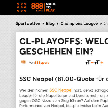
Sportwetten
Blog
Champions League
CL
CL-PLAYOFFS: WELC
GESCHEHEN EIN?
Von
888sport
SSC Neapel
(
81.00-Quote
für 
SSC Neapel
Wer den Namen
hört, denkt schlaga
Leader für die Napolitaner und bereits mehr als 
gegen OGC Nizza zum Sieg führen? Auf dem Papie
Performance von Neapel, beispielsweise beim Au