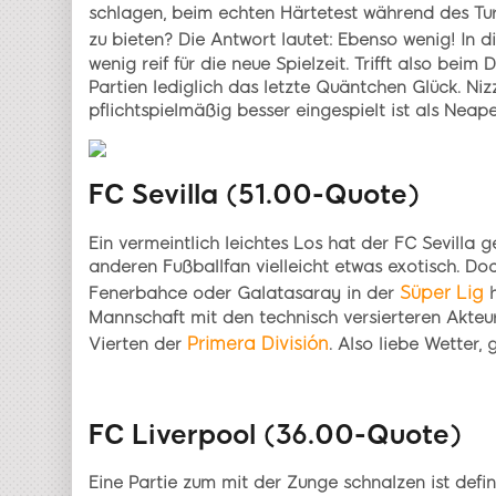
schlagen, beim echten Härtetest während des Tu
zu bieten? Die Antwort lautet: Ebenso wenig! In d
wenig reif für die neue Spielzeit. Trifft also bei
Partien lediglich das letzte Quäntchen Glück. Ni
pflichtspielmäßig besser eingespielt ist als Neape
FC Sevilla
(
51.00-Quote
)
Ein vermeintlich leichtes Los hat der FC Sevilla
anderen Fußballfan vielleicht etwas exotisch. D
Süper Lig
Fenerbahce oder Galatasaray in der
h
Mannschaft mit den technisch versierteren Akteure
Primera División
Vierten der
. Also liebe Wetter, 
FC Liverpool
(
36.00-Quote
)
Eine Partie zum mit der Zunge schnalzen ist defi