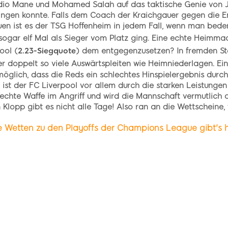
Sadio Mane und Mohamed Salah auf das taktische Genie von 
ingen konnte. Falls dem Coach der Kraichgauer gegen die En
uen ist es der TSG Hoffenheim in jedem Fall, wenn man beden
sogar elf Mal als Sieger vom Platz ging. Eine echte Heimmac
ool (
2.23-Siegquote
) dem entgegenzusetzen? In fremden Sta
er doppelt so viele Auswärtspleiten wie Heimniederlagen. E
nmöglich, dass die Reds ein schlechtes Hinspielergebnis durc
 ist der FC Liverpool vor allem durch die starken Leistung
 echte Waffe im Angriff und wird die Mannschaft vermutlich
 Klopp gibt es nicht alle Tage! Also ran an die Wettscheine,
e Wetten zu den Playoffs der Champions League gibt's h