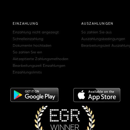
EINZAHLUNG
AUSZAHLUNGEN
Einzahlung nicht angezeigt
So zahlen Sie aus
Schnelleinzahlung
Auszahlungsbedingungen
Dokumente hochladen
Bearbeitungszeit Auszahlun
So zahlen Sie ein
Aktzeptierte Zahlungsmethoden
Bearbeitungszeit Einzahlungen
Einzahlungslimits