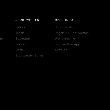
SPORTWETTEN
MEHR INFO
Fußball
Bonusregelung
Tennis
Regeln für Sportwetten
gen
Basketball
Wettenrechner
Formel 1
Sportwetten App
Darts
buwei.de
Sportwetten Bonus