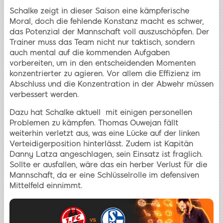
Schalke zeigt in dieser Saison eine kämpferische
Moral, doch die fehlende Konstanz macht es schwer,
das Potenzial der Mannschaft voll auszuschöpfen. Der
Trainer muss das Team nicht nur taktisch, sondern
auch mental auf die kommenden Aufgaben
vorbereiten, um in den entscheidenden Momenten
konzentrierter zu agieren. Vor allem die Effizienz im
Abschluss und die Konzentration in der Abwehr müssen
verbessert werden.
Dazu hat Schalke aktuell mit einigen personellen
Problemen zu kämpfen. Thomas Ouwejan fällt
weiterhin verletzt aus, was eine Lücke auf der linken
Verteidigerposition hinterlässt. Zudem ist Kapitän
Danny Latza angeschlagen, sein Einsatz ist fraglich.
Sollte er ausfallen, wäre das ein herber Verlust für die
Mannschaft, da er eine Schlüsselrolle im defensiven
Mittelfeld einnimmt.