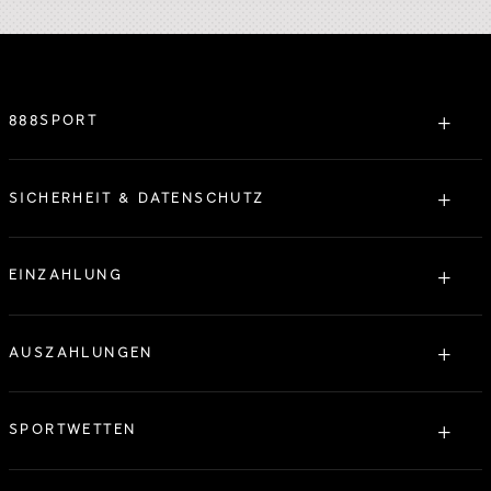
888SPORT
Über uns
Lizensierung
SICHERHEIT & DATENSCHUTZ
Partner
Datenschutz
Kontakt
Servicebedingungen
EINZAHLUNG
Sitemap
Verantwortungsbewusstes Spielen
Willkommensbonus
Einzahlung nicht angezeigt
Faires Spiel
Schnelleinzahlung
AUSZAHLUNGEN
Verbindungsunterbrechungen
Dokumente hochladen
So zahlen Sie aus
So zahlen Sie ein
Auszahlungsbedingungen
SPORTWETTEN
Aktzeptierte Zahlungsmethoden
Bearbeitungszeit Auszahlungen
Bearbeitungszeit Einzahlungen
Fußball