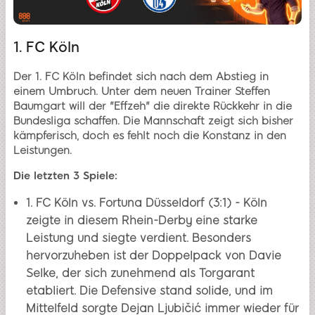
1. FC Köln
Der 1. FC Köln befindet sich nach dem Abstieg in
einem Umbruch. Unter dem neuen Trainer Steffen
Baumgart will der "Effzeh" die direkte Rückkehr in die
Bundesliga schaffen. Die Mannschaft zeigt sich bisher
kämpferisch, doch es fehlt noch die Konstanz in den
Leistungen.
Die letzten 3 Spiele:
1. FC Köln vs. Fortuna Düsseldorf (3:1) - Köln
zeigte in diesem Rhein-Derby eine starke
Leistung und siegte verdient. Besonders
hervorzuheben ist der Doppelpack von Davie
Selke, der sich zunehmend als Torgarant
etabliert. Die Defensive stand solide, und im
Mittelfeld sorgte Dejan Ljubičić immer wieder für