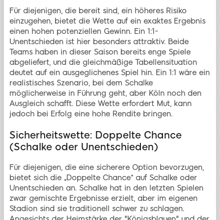
Für diejenigen, die bereit sind, ein höheres Risiko
einzugehen, bietet die Wette auf ein exaktes Ergebnis
einen hohen potenziellen Gewinn. Ein 1:1-
Unentschieden ist hier besonders attraktiv. Beide
Teams haben in dieser Saison bereits enge Spiele
abgeliefert, und die gleichmäßige Tabellensituation
deutet auf ein ausgeglichenes Spiel hin. Ein 1:1 wäre ein
realistisches Szenario, bei dem Schalke
möglicherweise in Führung geht, aber Köln noch den
Ausgleich schafft. Diese Wette erfordert Mut, kann
jedoch bei Erfolg eine hohe Rendite bringen.
Sicherheitswette: Doppelte Chance
(Schalke oder Unentschieden)
Für diejenigen, die eine sicherere Option bevorzugen,
bietet sich die „Doppelte Chance“ auf Schalke oder
Unentschieden an. Schalke hat in den letzten Spielen
zwar gemischte Ergebnisse erzielt, aber im eigenen
Stadion sind sie traditionell schwer zu schlagen.
Angesichts der Heimstärke der "Königsblauen" und der