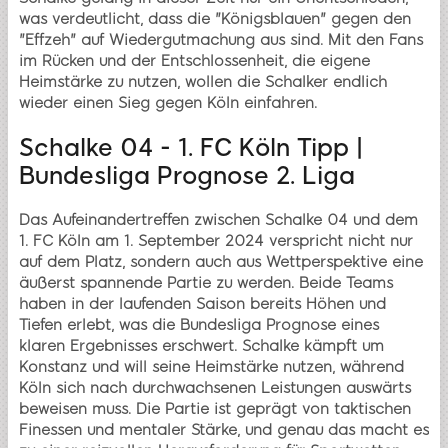
was verdeutlicht, dass die "Königsblauen" gegen den
"Effzeh" auf Wiedergutmachung aus sind. Mit den Fans
im Rücken und der Entschlossenheit, die eigene
Heimstärke zu nutzen, wollen die Schalker endlich
wieder einen Sieg gegen Köln einfahren.
Schalke 04 - 1. FC Köln Tipp |
Bundesliga Prognose 2. Liga
Das Aufeinandertreffen zwischen Schalke 04 und dem
1. FC Köln am 1. September 2024 verspricht nicht nur
auf dem Platz, sondern auch aus Wettperspektive eine
äußerst spannende Partie zu werden. Beide Teams
haben in der laufenden Saison bereits Höhen und
Tiefen erlebt, was die Bundesliga Prognose eines
klaren Ergebnisses erschwert. Schalke kämpft um
Konstanz und will seine Heimstärke nutzen, während
Köln sich nach durchwachsenen Leistungen auswärts
beweisen muss. Die Partie ist geprägt von taktischen
Finessen und mentaler Stärke, und genau das macht es