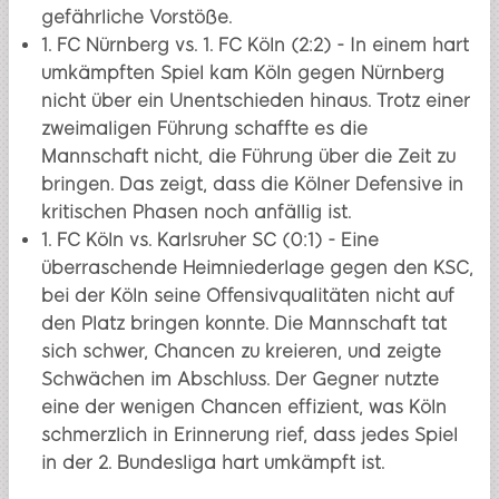
gefährliche Vorstöße.
1. FC Nürnberg vs. 1. FC Köln (2:2) - In einem hart
umkämpften Spiel kam Köln gegen Nürnberg
nicht über ein Unentschieden hinaus. Trotz einer
zweimaligen Führung schaffte es die
Mannschaft nicht, die Führung über die Zeit zu
bringen. Das zeigt, dass die Kölner Defensive in
kritischen Phasen noch anfällig ist.
1. FC Köln vs. Karlsruher SC (0:1) - Eine
überraschende Heimniederlage gegen den KSC,
bei der Köln seine Offensivqualitäten nicht auf
den Platz bringen konnte. Die Mannschaft tat
sich schwer, Chancen zu kreieren, und zeigte
Schwächen im Abschluss. Der Gegner nutzte
eine der wenigen Chancen effizient, was Köln
schmerzlich in Erinnerung rief, dass jedes Spiel
in der 2. Bundesliga hart umkämpft ist.