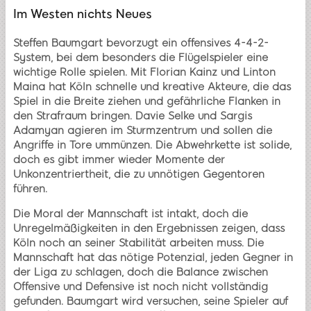
Im Westen nichts Neues
Steffen Baumgart bevorzugt ein offensives 4-4-2-
System, bei dem besonders die Flügelspieler eine
wichtige Rolle spielen. Mit Florian Kainz und Linton
Maina hat Köln schnelle und kreative Akteure, die das
Spiel in die Breite ziehen und gefährliche Flanken in
den Strafraum bringen. Davie Selke und Sargis
Adamyan agieren im Sturmzentrum und sollen die
Angriffe in Tore ummünzen. Die Abwehrkette ist solide,
doch es gibt immer wieder Momente der
Unkonzentriertheit, die zu unnötigen Gegentoren
führen.
Die Moral der Mannschaft ist intakt, doch die
Unregelmäßigkeiten in den Ergebnissen zeigen, dass
Köln noch an seiner Stabilität arbeiten muss. Die
Mannschaft hat das nötige Potenzial, jeden Gegner in
der Liga zu schlagen, doch die Balance zwischen
Offensive und Defensive ist noch nicht vollständig
gefunden. Baumgart wird versuchen, seine Spieler auf