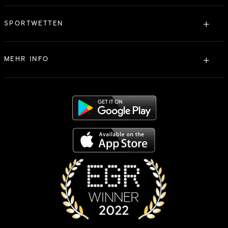
So zahlen Sie aus
So zahlen Sie ein
Auszahlungsbedingungen
SPORTWETTEN
Aktzeptierte Zahlungsmethoden
Bearbeitungszeit Auszahlungen
Bearbeitungszeit Einzahlungen
Fußball
Einzahlungslimits
Tennis
MEHR INFO
Basketball
Bonusregelung
Formel 1
Regeln für Sportwetten
Darts
Wettenrechner
Sportwetten Bonus
Sportwetten App
buwei.de