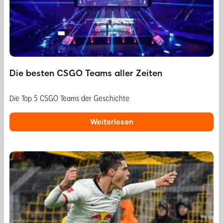
Die besten CSGO Teams aller Zeiten
Die Top 5 CSGO Teams der Geschichte
Weiterlesen