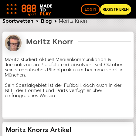
LOGIN
REGISTRIEREN
Sportwetten
Blog
Moritz Knorr
Moritz Knorr
Moritz studiert aktuell Medienkommunikation &
Journalismus in Bielefeld und absolviert seit Oktober
sein studentisches Pflichtpraktikum bei mmc sport in
München.
Sein Spezialgebiet ist der Fußball, doch auch in der
NFL, der Formel 1 und Darts verfügt er über
umfangreiches Wissen.
Moritz Knorrs Artikel