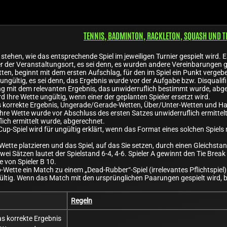
TENNIS, BADMINTON, RACKLETON, SQUASH UND T
e stehen, wie das entsprechende Spiel im jeweiligen Turnier gespielt wird
 der Veranstaltungsort, es sei denn, es wurden andere Vereinbarungen g
tten, beginnt mit dem ersten Aufschlag, für den im Spiel ein Punkt vergebe
 ungültig, es sei denn, das Ergebnis wurde vor der Aufgabe bzw. Disqualifi
g mit dem relevanten Ergebnis, das unwiderruflich bestimmt wurde, abg
d Ihre Wette ungültig, wenn einer der geplanten Spieler ersetzt wird.
s korrekte Ergebnis, Ungerade/Gerade-Wetten, Über/Unter-Wetten und Ha
 Ihre Wette wurde vor Abschluss des ersten Satzes unwiderruflich ermitte
lich ermittelt wurde, abgerechnet.
Cup-Spiel wird für ungültig erklärt, wenn das Format eines solchen Spiels 
tte platzieren und das Spiel, auf das Sie setzen, durch einen Gleichstand
h zwei Sätzen lautet der Spielstand 6-4, 4-6. Spieler A gewinnt den Tie 
e von Spieler B 10.
Wette ein Match zu einem „Dead-Rubber“-Spiel (irrelevantes Pflichtspiel) 
gültig. Wenn das Match mit den ursprünglichen Paarungen gespielt wird, b
Regeln
as korrekte Ergebnis