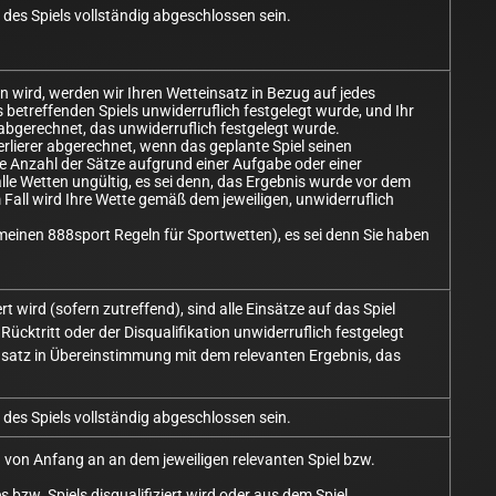
il des Spiels vollständig abgeschlossen sein.
n wird, werden wir Ihren Wetteinsatz in Bezug auf jedes
betreffenden Spiels unwiderruflich festgelegt wurde, und Ihr
bgerechnet, das unwiderruflich festgelegt wurde.
lierer abgerechnet, wenn das geplante Spiel seinen
ie Anzahl der Sätze aufgrund einer Aufgabe oder einer
le Wetten ungültig, es sei denn, das Ergebnis wurde vor dem
 Fall wird Ihre Wette gemäß dem jeweiligen, unwiderruflich
emeinen 888sport Regeln für Sportwetten), es sei denn Sie haben
rt wird (sofern zutreffend), sind alle Einsätze auf das Spiel
Rücktritt oder der Disqualifikation unwiderruflich festgelegt
Einsatz in Übereinstimmung mit dem relevanten Ergebnis, das
il des Spiels vollständig abgeschlossen sein.
en von Anfang an an dem jeweiligen relevanten Spiel bzw.
 bzw. Spiels disqualifiziert wird oder aus dem Spiel