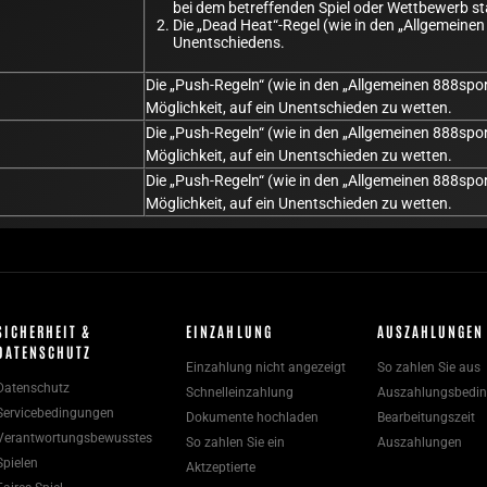
bei dem betreffenden Spiel oder Wettbewerb star
Die „Dead Heat“-Regel (wie in den „Allgemeinen 
Unentschiedens.
Die „Push-Regeln“ (wie in den „Allgemeinen 888sport
Möglichkeit, auf ein Unentschieden zu wetten.
Die „Push-Regeln“ (wie in den „Allgemeinen 888sport
Möglichkeit, auf ein Unentschieden zu wetten.
Die „Push-Regeln“ (wie in den „Allgemeinen 888sport
Möglichkeit, auf ein Unentschieden zu wetten.
SICHERHEIT &
EINZAHLUNG
AUSZAHLUNGEN
DATENSCHUTZ
Einzahlung nicht angezeigt
So zahlen Sie aus
Datenschutz
Schnelleinzahlung
Auszahlungsbedi
Servicebedingungen
Dokumente hochladen
Bearbeitungszeit
Verantwortungsbewusstes
So zahlen Sie ein
Auszahlungen
Spielen
Aktzeptierte