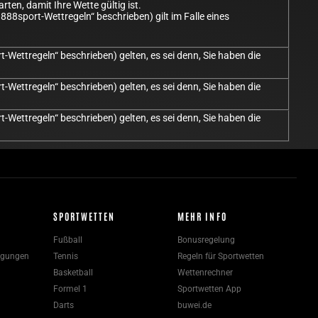
ten, damit Ihre Wette gültig ist.
888sport-Wettregeln“ beschrieben) gilt im Falle eines
-Wettregeln“ beschrieben) gelten, es sei denn, Sie haben die
-Wettregeln“ beschrieben) gelten, es sei denn, Sie haben die
-Wettregeln“ beschrieben) gelten, es sei denn, Sie haben die
SPORTWETTEN
MEHR INFO
Fußball
Bonusregelung
ngungen
Tennis
Regeln für Sportwetten
Basketball
Wettenrechner
Formel 1
Sportwetten App
Darts
buwei.de