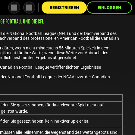
REGISTRIEREN
EINLOGGEN
GE FOOTBALL UND DIE CFL
ll die National Football League (NFL) und der Dachverband des
r Dachverband des professionellen American Football die Canadian
erklären, wenn nicht mindestens 55 Minuten Spielzeit in dem
lt nicht für Ihre Wette, wenn diese Wette vor Abbruch des
rruflich bestimmten Ergebnis abgerechnet.
 Canadian Football League veröffentlichten Ergebnisse
 der National Football League, der NCAA bzw. der Canadian
uf den Sie gesetzt haben, für das relevante Spiel nicht auf
“ gelistet wurde.
f den Sie gesetzt haben, kein inaktiver Spieler ist.
, müssen alle Teilnehmer, die Gegenstand des Wettangebots sind,