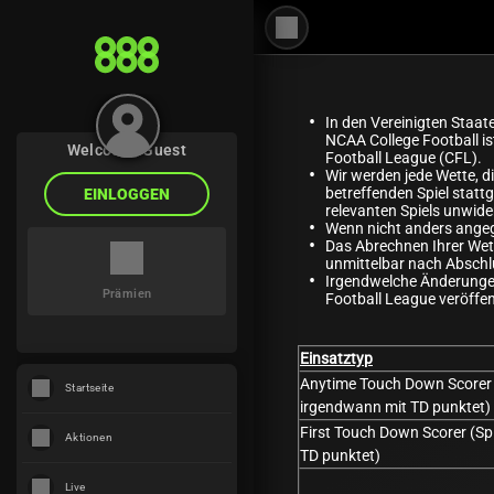
In den Vereinigten Staat
NCAA College Football is
Welcome, Guest
Football League (CFL).
Wir werden jede Wette, d
betreffenden Spiel statt
EINLOGGEN
relevanten Spiels unwid
Wenn nicht anders angege
Das Abrechnen Ihrer Wet
unmittelbar nach Abschlu
Irgendwelche Änderungen
Prämien
Football League veröffen
Einsatztyp
Anytime Touch Down Scorer (
Startseite
irgendwann mit TD punktet)
First Touch Down Scorer (Spie
Aktionen
TD punktet)
Live