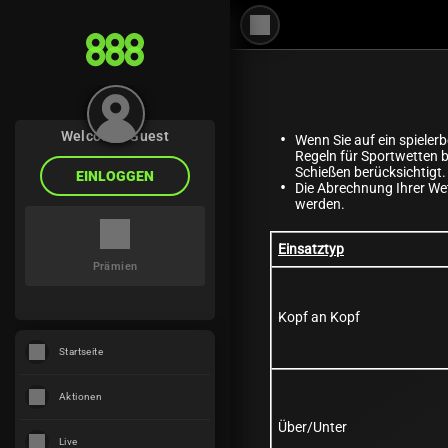
Welcome, Guest
Wenn Sie auf ein spieler
Regeln für Sportwetten b
Schießen berücksichtigt.
EINLOGGEN
Die Abrechnung Ihrer Wet
werden.
Einsatztyp
Prämien
Kopf an Kopf
Startseite
Aktionen
Über/Unter
Live