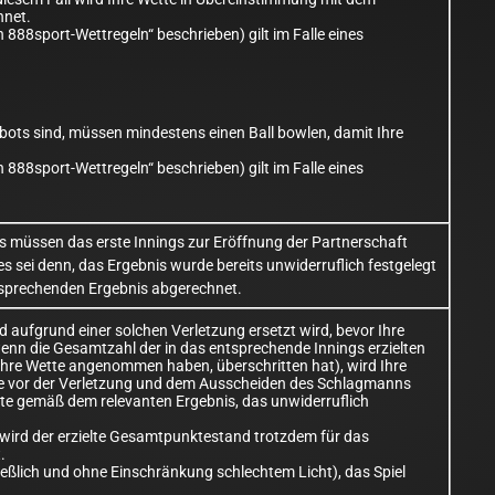
hnet.
 888sport-Wettregeln“ beschrieben) gilt im Falle eines
bots sind, müssen mindestens einen Ball bowlen, damit Ihre
 888sport-Wettregeln“ beschrieben) gilt im Falle eines
s müssen das erste Innings zur Eröffnung der Partnerschaft
es sei denn, das Ergebnis wurde bereits unwiderruflich festgelegt
tsprechenden Ergebnis abgerechnet.
 aufgrund einer solchen Verletzung ersetzt wird, bevor Ihre
wenn die Gesamtzahl der in das entsprechende Innings erzielten
Ihre Wette angenommen haben, überschritten hat), wird Ihre
tte vor der Verletzung und dem Ausscheiden des Schlagmanns
ette gemäß dem relevanten Ergebnis, das unwiderruflich
, wird der erzielte Gesamtpunktestand trotzdem für das
.
ließlich und ohne Einschränkung schlechtem Licht), das Spiel