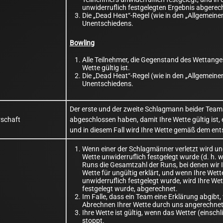
unwiderruflich festgelegten Ergebnis abgerec
Die „Dead Heat“-Regel (wie in den „Allgemeinen
Unentschiedens.
Bowling
Alle Teilnehmer, die Gegenstand des Wettange
Wette gültig ist.
Die „Dead Heat“-Regel (wie in den „Allgemeinen
Unentschiedens.
Der erste und der zweite Schlagmann beider Team
rschaft
abgeschlossen haben, damit Ihre Wette gültig ist, 
und in diesem Fall wird Ihre Wette gemäß dem en
Wenn einer der Schlagmänner verletzt wird und
Wette unwiderruflich festgelegt wurde (d. h. 
Runs die Gesamtzahl der Runs, bei denen wir 
Wette für ungültig erklärt, und wenn Ihre We
unwiderruflich festgelegt wurde, wird Ihre W
festgelegt wurde, abgerechnet.
Im Falle, dass ein Team eine Erklärung abgibt
Abrechnen Ihrer Wette durch uns angerechnet
Ihre Wette ist gültig, wenn das Wetter (einsch
stoppt.