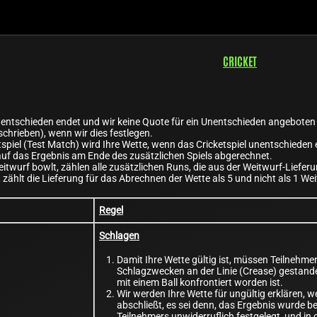
CRICKET
entschieden endet und wir keine Quote für ein Unentschieden angeboten h
chrieben), wenn wir dies festlegen.
spiel (Test Match) wird Ihre Wette, wenn das Cricketspiel unentschieden e
auf das Ergebnis am Ende des zusätzlichen Spiels abgerechnet.
twurf bowlt, zählen alle zusätzlichen Runs, die aus der Weitwurf-Lieferun
 zählt die Lieferung für das Abrechnen der Wette als 5 und nicht als 1 We
Regel
Schlagen
Damit Ihre Wette gültig ist, müssen Teilnehme
Schlagzwecken an der Linie (Crease) gestand
mit einem Ball konfrontiert worden ist.
Wir werden Ihre Wette für ungültig erklären, w
abschließt, es sei denn, das Ergebnis wurde b
Teilnehmers unwiderruflich festgelegt, und in