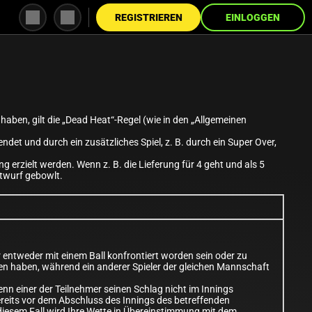
REGISTRIEREN
EINLOGGEN
aben, gilt die „Dead Heat“-Regel (wie in den „Allgemeinen
ndet und durch ein zusätzliches Spiel, z. B. durch ein Super Over,
g erzielt werden. Wenn z. B. die Lieferung für 4 geht und als 5
itwurf gebowlt.
r entweder mit einem Ball konfrontiert worden sein oder zu
en haben, während ein anderer Spieler der gleichen Mannschaft
enn einer der Teilnehmer seinen Schlag nicht im Innings
ereits vor dem Abschluss des Innings des betreffenden
 diesem Fall wird Ihre Wette in Übereinstimmung mit dem