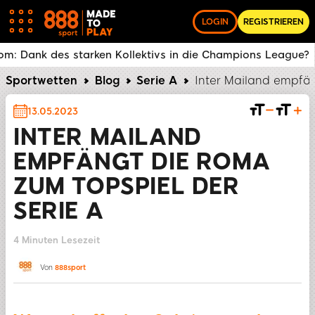
LOGIN
REGISTRIEREN
Was ist mit Inter Mailand los?
AS Rom: Dank des sta
Sportwetten
Blog
Serie A
Inter Mailand empfän
13.05.2023
INTER MAILAND
EMPFÄNGT DIE ROMA
ZUM TOPSPIEL DER
SERIE A
4 Minuten Lesezeit
TEILEN
Von
888sport