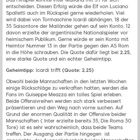
Das Hinspiel konnte Inter Mailand mit 3:1 für sich
entscheiden. Diesen Erfolg würde die Elf von Luciano
Spalletti auch im Rückspiel gerne wiederholen. Viel
wird dabei von Tormaschine Icardi abhängen. 18 der
35 Saisontore der Mailänder gehen auf sein Konto. 12
davon erzielte der argentinische Nationalspieler vor
heimischem Publikum. Gerne würde er sein Konto mit
Heimtor Nummer 13 in der Partie gegen den AS Rom
in die Höhe schrauben. Die Quote dafür liegt bei
2.25
,
eine starke Quote und ein echter Geheimtipp.
Geheimtipp:
Icardi trifft
(Quote: 2.25)
Obwohl beide Mannschaften in den letzten Wochen
einige Rückschläge zu verkraften hatten, werden die
Fans im Guiseppe Meazza ein tolles Spiel erleben.
Beide Offensivreihen werden sich stark verbessert
präsentieren und den Weg nach vorne suchen. Auf
Grund der enormen Qualität in der Offensive beider
Mannschaften ( Inter erzielte bereits 35, Die Roma 30
Tore) ist es sehr wahrscheinlich, dass beide Teams
treffen. Der Ausgang der Partie hingegen ist