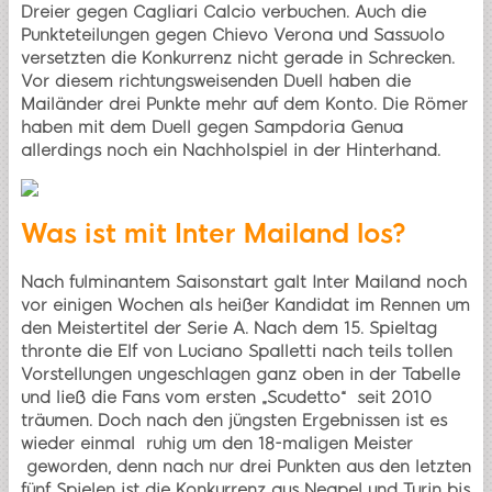
Dreier gegen Cagliari Calcio verbuchen. Auch die
Punkteteilungen gegen Chievo Verona und Sassuolo
versetzten die Konkurrenz nicht gerade in Schrecken.
Vor diesem richtungsweisenden Duell haben die
Mailänder drei Punkte mehr auf dem Konto. Die Römer
haben mit dem Duell gegen Sampdoria Genua
allerdings noch ein Nachholspiel in der Hinterhand.
Was ist mit Inter Mailand los?
Nach fulminantem Saisonstart galt Inter Mailand noch
vor einigen Wochen als heißer Kandidat im Rennen um
den Meistertitel der Serie A. Nach dem 15. Spieltag
thronte die Elf von Luciano Spalletti nach teils tollen
Vorstellungen ungeschlagen ganz oben in der Tabelle
und ließ die Fans vom ersten „Scudetto“ seit 2010
träumen. Doch nach den jüngsten Ergebnissen ist es
wieder einmal ruhig um den 18-maligen Meister
geworden, denn nach nur drei Punkten aus den letzten
fünf Spielen ist die Konkurrenz aus Neapel und Turin bis