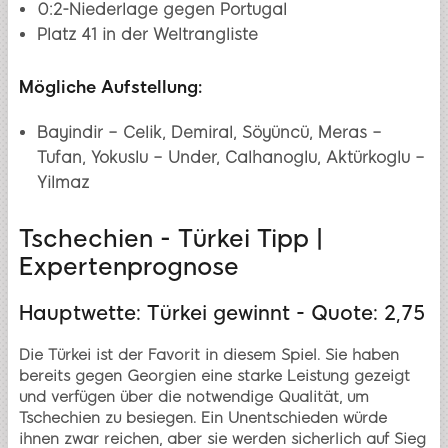
0:2-Niederlage gegen Portugal
Platz 41 in der Weltrangliste
Mögliche Aufstellung:
Bayindir – Celik, Demiral, Söyüncü, Meras –
Tufan, Yokuslu – Under, Calhanoglu, Aktürkoglu –
Yilmaz
Tschechien - Türkei Tipp |
Expertenprognose
Hauptwette: Türkei gewinnt - Quote: 2,75
Die Türkei ist der Favorit in diesem Spiel. Sie haben
bereits gegen Georgien eine starke Leistung gezeigt
und verfügen über die notwendige Qualität, um
Tschechien zu besiegen. Ein Unentschieden würde
ihnen zwar reichen, aber sie werden sicherlich auf Sieg