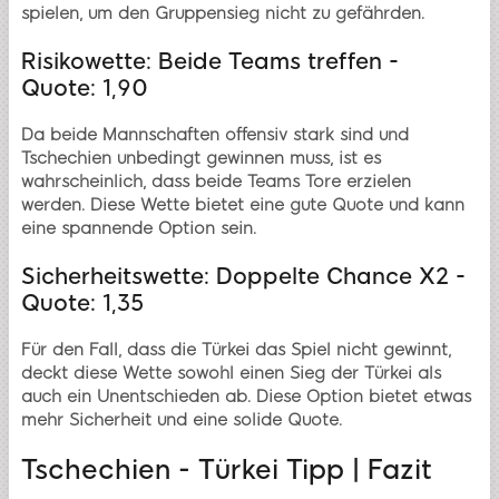
spielen, um den Gruppensieg nicht zu gefährden.
Risikowette: Beide Teams treffen -
Quote: 1,90
Da beide Mannschaften offensiv stark sind und
Tschechien unbedingt gewinnen muss, ist es
wahrscheinlich, dass beide Teams Tore erzielen
werden. Diese Wette bietet eine gute Quote und kann
eine spannende Option sein.
Sicherheitswette: Doppelte Chance X2 -
Quote: 1,35
Für den Fall, dass die Türkei das Spiel nicht gewinnt,
deckt diese Wette sowohl einen Sieg der Türkei als
auch ein Unentschieden ab. Diese Option bietet etwas
mehr Sicherheit und eine solide Quote.
Tschechien - Türkei Tipp | Fazit