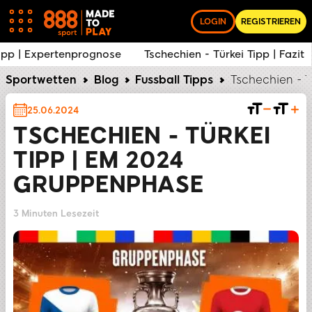
LOGIN
REGISTRIEREN
Tipp | Expertenprognose
Tschechien - Türkei Tipp | Fazit
Sportwetten
Blog
Fussball Tipps
Tschechien - 
25.06.2024
TSCHECHIEN - TÜRKEI
TIPP | EM 2024
GRUPPENPHASE
3 Minuten Lesezeit
TEILEN