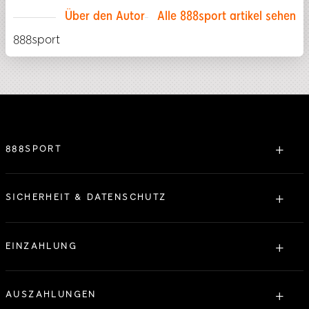
Über den Autor
Alle 888sport artikel sehen
888sport
888SPORT
Über uns
Lizensierung
SICHERHEIT & DATENSCHUTZ
Partner
Datenschutz
Kontakt
Servicebedingungen
EINZAHLUNG
Sitemap
Verantwortungsbewusstes Spielen
Willkommensbonus
Einzahlung nicht angezeigt
Faires Spiel
Schnelleinzahlung
AUSZAHLUNGEN
Verbindungsunterbrechungen