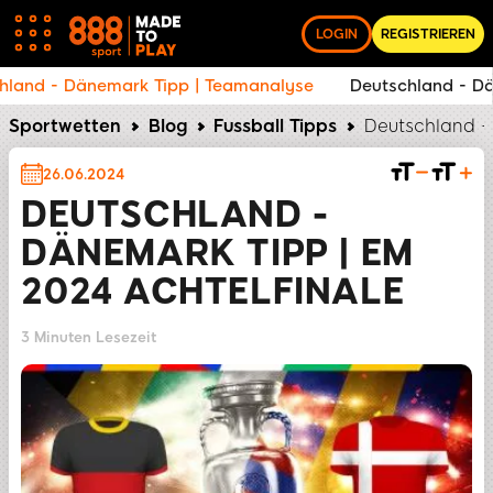
LOGIN
REGISTRIEREN
Deutschland - Dänemark Tipp | Teamanalyse
Deutsch
Sportwetten
Blog
Fussball Tipps
Deutschland -
26.06.2024
DEUTSCHLAND -
DÄNEMARK TIPP | EM
2024 ACHTELFINALE
3 Minuten Lesezeit
TEILEN