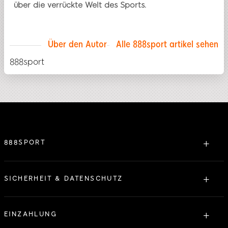
über die verrückte Welt des Sports.
Über den Autor
Alle 888sport artikel sehen
888sport
888SPORT
Über uns
Lizensierung
SICHERHEIT & DATENSCHUTZ
Partner
Datenschutz
Kontakt
Servicebedingungen
EINZAHLUNG
Sitemap
Verantwortungsbewusstes Spielen