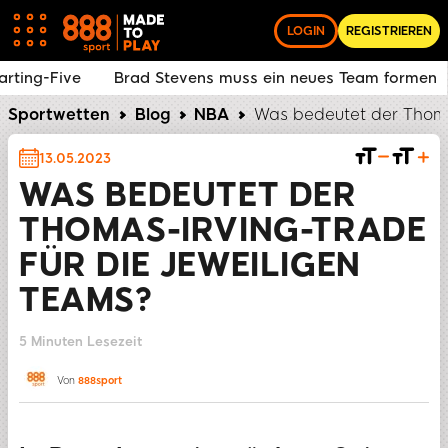
LOGIN
REGISTRIEREN
arting-Five
Brad Stevens muss ein neues Team formen
Sportwetten
Blog
NBA
Was bedeutet der Thomas
13.05.2023
WAS BEDEUTET DER
THOMAS-IRVING-TRADE
FÜR DIE JEWEILIGEN
TEAMS?
5 Minuten Lesezeit
TEILEN
Von
888sport