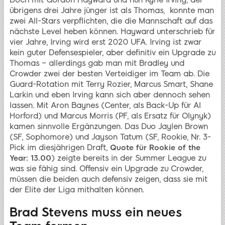
Doch mit Gordon Hayward und nun Kyrie Irving, der
übrigens drei Jahre jünger ist als Thomas, konnte man
zwei All-Stars verpflichten, die die Mannschaft auf das
nächste Level heben können. Hayward unterschrieb für
vier Jahre, Irving wird erst 2020 UFA. Irving ist zwar
kein guter Defensespieler, aber definitiv ein Upgrade zu
Thomas – allerdings gab man mit Bradley und
Crowder zwei der besten Verteidiger im Team ab. Die
Guard-Rotation mit Terry Rozier, Marcus Smart, Shane
Larkin und eben Irving kann sich aber dennoch sehen
lassen. Mit Aron Baynes (Center, als Back-Up für Al
Horford) und Marcus Morris (PF, als Ersatz für Olynyk)
kamen sinnvolle Ergänzungen. Das Duo Jaylen Brown
(SF, Sophomore) und Jayson Tatum (SF, Rookie, Nr. 3-
Pick im diesjährigen Draft,
Quote für Rookie of the
Year: 13.00
) zeigte bereits in der Summer League zu
was sie fähig sind. Offensiv ein Upgrade zu Crowder,
müssen die beiden auch defensiv zeigen, dass sie mit
der Elite der Liga mithalten können.
Brad Stevens muss ein neues