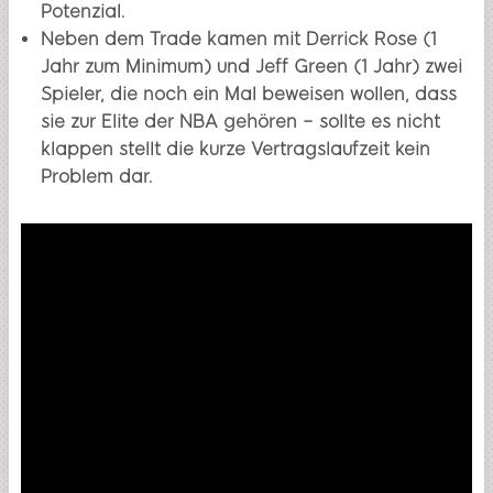
Potenzial.
Neben dem Trade kamen mit Derrick Rose (1
Jahr zum Minimum) und Jeff Green (1 Jahr) zwei
Spieler, die noch ein Mal beweisen wollen, dass
sie zur Elite der NBA gehören – sollte es nicht
klappen stellt die kurze Vertragslaufzeit kein
Problem dar.