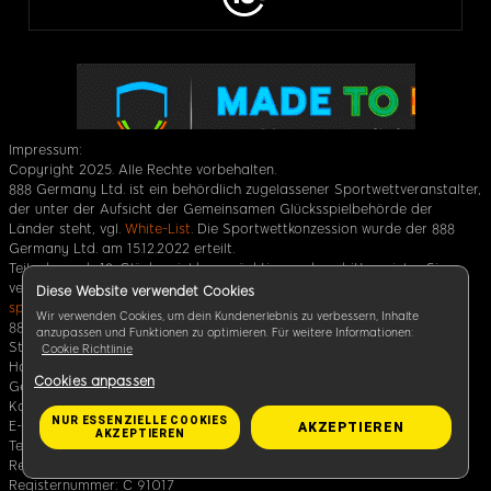
Impressum:
Copyright 2025. Alle Rechte vorbehalten.
888 Germany Ltd. ist ein behördlich zugelassener Sportwettveranstalter,
der unter der Aufsicht der Gemeinsamen Glücksspielbehörde der
Länder steht, vgl.
White-List
. Die Sportwettkonzession wurde der 888
Germany Ltd. am 15.12.2022 erteilt.
Teilnahme ab 18. Glücksspiel kann süchtig machen, bitte spielen Sie
verantwortungsbewusst. Hilfe unter
www.buwei.de
und
www.check-dein-
Diese Website verwendet Cookies
spiel.de
.
Wir verwenden Cookies, um dein Kundenerlebnis zu verbessern, Inhalte
888 Germany Ltd. (Sitz: Level 7, Tagliaferro Business Centre, 14, High
anzupassen und Funktionen zu optimieren. Für weitere Informationen:
Street, Sliema SLM 1549, Malta), eine Tochtergesellschaft der 888
Cookie Richtlinie
Holdings PLC.
Cookies anpassen
Geschäftsführer: Per Widerström
Kontaktdaten:
NUR ESSENZIELLE COOKIES
E-Mail:
Kontakt@888.de
AKZEPTIEREN
AKZEPTIEREN
Tel.: +44 146 020 2047
Registerbehörde: Malta Business Registry
Registernummer: C 91017