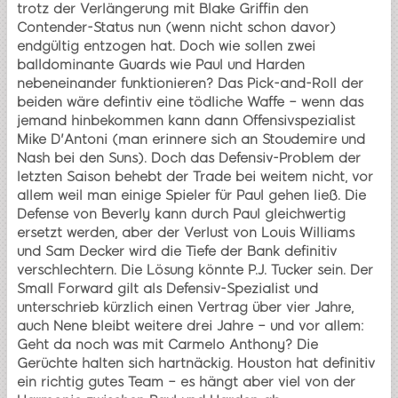
trotz der Verlängerung mit Blake Griffin den
Contender-Status nun (wenn nicht schon davor)
endgültig entzogen hat. Doch wie sollen zwei
balldominante Guards wie Paul und Harden
nebeneinander funktionieren? Das Pick-and-Roll der
beiden wäre defintiv eine tödliche Waffe – wenn das
jemand hinbekommen kann dann Offensivspezialist
Mike D'Antoni (man erinnere sich an Stoudemire und
Nash bei den Suns). Doch das Defensiv-Problem der
letzten Saison behebt der Trade bei weitem nicht, vor
allem weil man einige Spieler für Paul gehen ließ. Die
Defense von Beverly kann durch Paul gleichwertig
ersetzt werden, aber der Verlust von Louis Williams
und Sam Decker wird die Tiefe der Bank definitiv
verschlechtern. Die Lösung könnte P.J. Tucker sein. Der
Small Forward gilt als Defensiv-Spezialist und
unterschrieb kürzlich einen Vertrag über vier Jahre,
auch Nene bleibt weitere drei Jahre – und vor allem:
Geht da noch was mit Carmelo Anthony? Die
Gerüchte halten sich hartnäckig. Houston hat definitiv
ein richtig gutes Team – es hängt aber viel von der