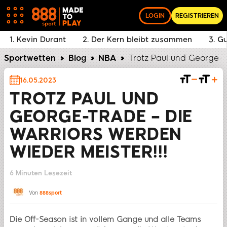
LOGIN
REGISTRIEREN
1. Kevin Durant
2. Der Kern bleibt zusammen
3. G
Sportwetten
Blog
NBA
Trotz Paul und George-T
16.05.2023
TROTZ PAUL UND
GEORGE-TRADE – DIE
WARRIORS WERDEN
WIEDER MEISTER!!!
6 Minuten Lesezeit
TEILEN
Von
888sport
Die Off-Season ist in vollem Gange und alle Teams