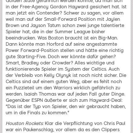
Golden State gefährlich werden könnte, da man sich
in der Free-Agency Gordon Hayward gesichert hat. Ist
man jetzt ein Contender? Schwer zu sagen, vor allem
weil man auf der Small-Forward Position mit Jaylen
Brown und Jayson Tatum schon zwei junge talentierte
Spieler hat, die in der Summer League bisher
beeindrucken. Was Boston braucht ist ein Big-Man.
Dann könnte man Horford auf seine angestammte
Power Forward-Position stellen und hätte eine richtig
gute Starting-Five. Doch wer könnte dafür gehen?
Smart, Bradley oder Crowder? Alles wichtige und
funktionierende Spieler im System der Celtics. Auch
der Verbleib von Kelly Olynyk ist noch nicht sicher. Die
Celtics sind auf einem guten Weg, aber es fehlt noch
ein Puzzleteil um den Warriors wirklich gefährlich zu
werden. Isaiah Thomas war auf jeden Fall guter Dinge.
Gegenüber ESPN äußerte er sich zum Hayward-Deal:
"Das ist der Typ von Spieler, den wir gebraucht haben,
um in die Finals zu kommen."
Houston Rockets:
Klar die Verpflichtung von Chris Paul
war ein Paukenschlag, vor allem da es den Clippers