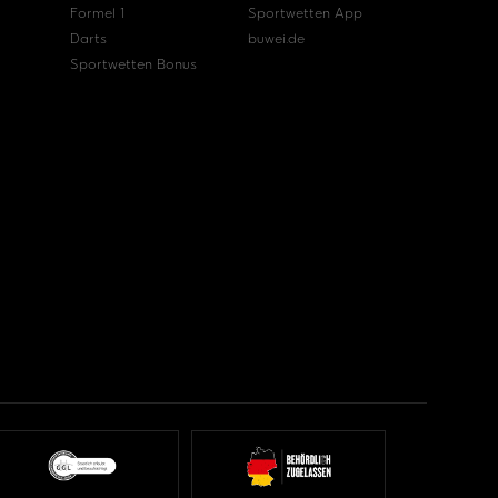
Formel 1
Sportwetten App
Darts
buwei.de
Sportwetten Bonus