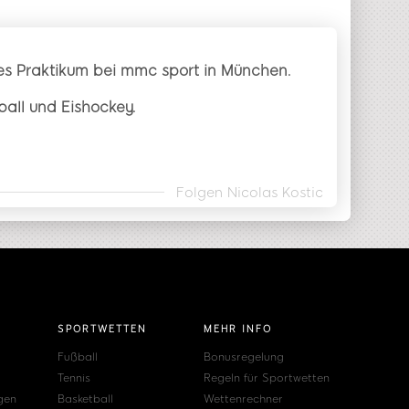
liges Praktikum bei mmc sport in München.
ball und Eishockey.
Folgen Nicolas Kostic
SPORTWETTEN
MEHR INFO
Fußball
Bonusregelung
Tennis
Regeln für Sportwetten
gen
Basketball
Wettenrechner