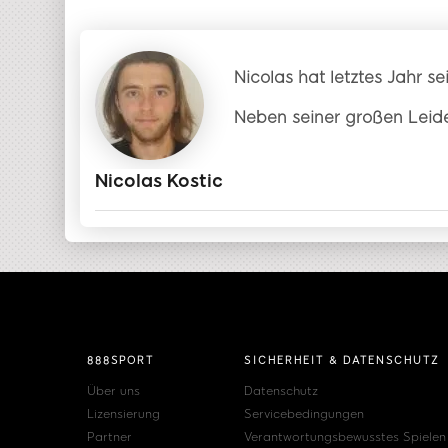
Nicolas hat letztes Jahr se
Neben seiner großen Leiden
Nicolas Kostic
888SPORT
SICHERHEIT & DATENSCHUTZ
Über uns
Datenschutz
Lizensierung
Servicebedingungen
Partner
Verantwortungsbewusstes Spielen