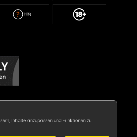
änder steht, vgl.
White-List
. Die Sportwettkonzession wurde der
iel.de
.
dings PLC.
sern, Inhalte anzupassen und Funktionen zu