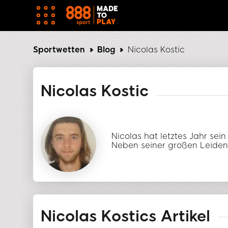
Sportwetten
Blog
Nicolas Kostic
Nicolas Kostic
Nicolas hat letztes Jahr sei
Neben seiner großen Leidensc
Nicolas Kostics Artikel