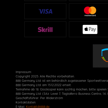
Impressum:
Copyright 2025. Alle Rechte vorbehalten.
888 Germany Ltd. ist ein behördlich zugelassener Sportwettvera
888 Germany Ltd. am 15.12.2022 erteilt.
Teilnahme ab 18. Glücksspiel kann süchtig machen, bitte spielen
888 Germany Ltd. (Sitz: Level 7, Tagliaferro Business Centre, 14
Geschäftsführer: Per Widerström
Kontaktdaten:
E-Mail:
Kontakt@888.de