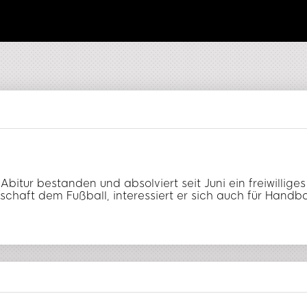
n Abitur bestanden und absolviert seit Juni ein freiwilli
haft dem Fußball, interessiert er sich auch für Handba